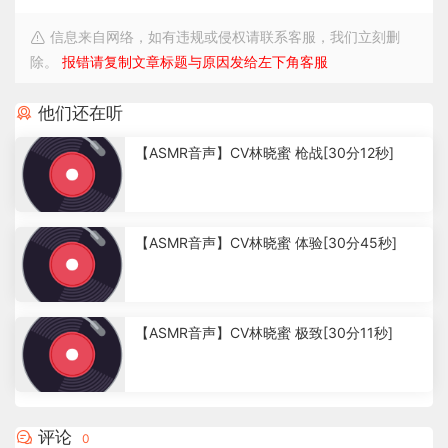
信息来自网络，如有违规或侵权请联系客服，我们立刻删
除。
报错请复制文章标题与原因发给左下角客服
他们还在听
【ASMR音声】CV林晓蜜 枪战[30分12秒]
4
.
【ASMR音声】CV林晓蜜 体验[30分45秒]
1
5
k
2
.
【ASMR音声】CV林晓蜜 极致[30分11秒]
7
2
k
2
.
7
评论
0
2