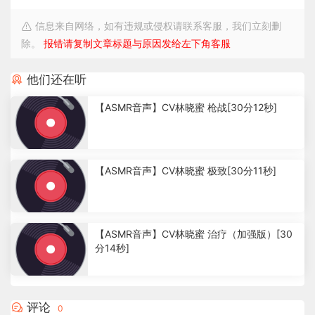
信息来自网络，如有违规或侵权请联系客服，我们立刻删
除。
报错请复制文章标题与原因发给左下角客服
他们还在听
【ASMR音声】CV林晓蜜 枪战[30分12秒]
4
.
【ASMR音声】CV林晓蜜 极致[30分11秒]
1
5
k
2
.
【ASMR音声】CV林晓蜜 治疗（加强版）[30
7
分14秒]
2
k
2
.
4
评论
0
4