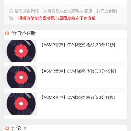
信息来自网络，如有违规或侵权请联系客服，我们立刻删
除。
报错请复制文章标题与原因发给左下角客服
他们还在听
【ASMR音声】CV林晓蜜 枪战[30分12秒]
4
.
【ASMR音声】CV林晓蜜 体验[30分45秒]
1
5
k
2
.
【ASMR音声】CV林晓蜜 极致[30分11秒]
7
2
k
2
.
7
评论
0
2