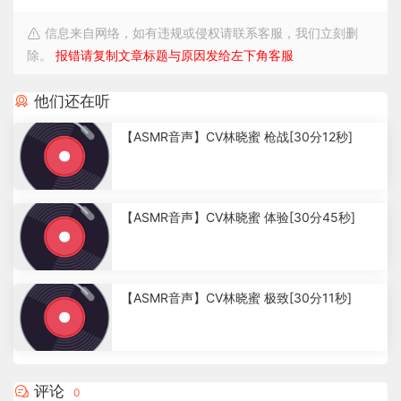
信息来自网络，如有违规或侵权请联系客服，我们立刻删
除。
报错请复制文章标题与原因发给左下角客服
他们还在听
【ASMR音声】CV林晓蜜 枪战[30分12秒]
4
.
【ASMR音声】CV林晓蜜 体验[30分45秒]
1
6
k
2
.
【ASMR音声】CV林晓蜜 极致[30分11秒]
7
2
k
2
.
7
评论
0
2