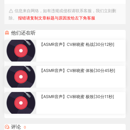
信息来自网络，如有违规或侵权请联系客服，我们立刻删
除。
报错请复制文章标题与原因发给左下角客服
他们还在听
【ASMR音声】CV林晓蜜 枪战[30分12秒]
4
.
【ASMR音声】CV林晓蜜 体验[30分45秒]
1
5
k
2
.
【ASMR音声】CV林晓蜜 极致[30分11秒]
7
2
k
2
.
7
评论
0
2