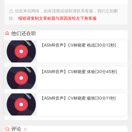
信息来自网络，如有违规或侵权请联系客服，我们立刻删
除。
报错请复制文章标题与原因发给左下角客服
他们还在听
【ASMR音声】CV林晓蜜 枪战[30分12秒]
4
.
【ASMR音声】CV林晓蜜 体验[30分45秒]
1
6
k
2
.
【ASMR音声】CV林晓蜜 极致[30分11秒]
7
2
k
2
.
7
评论
0
2