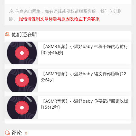
信息来自网络，如有违规或侵权请联系客服，我们立刻删
除。
报错请复制文章标题与原因发给左下角客服
他们还在听
【ASMR音频】小温妤baby 带着干净的心前行
[32分45秒]
2
.
【ASMR音频】小温妤baby 读文伴你睡啊[22
4
分6秒]
1
k
1
.
【ASMR音频】小温妤baby 你要记得回家吃饭
8
[15分2秒]
1
k
1
.
6
评论
0
5