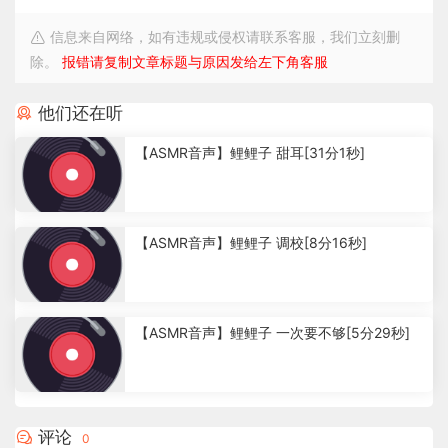
信息来自网络，如有违规或侵权请联系客服，我们立刻删
除。
报错请复制文章标题与原因发给左下角客服
他们还在听
【ASMR音声】鲤鲤子 甜耳[31分1秒]
3
.
【ASMR音声】鲤鲤子 调校[8分16秒]
0
1
k
2
.
【ASMR音声】鲤鲤子 一次要不够[5分29秒]
7
2
k
3
.
3
评论
0
6