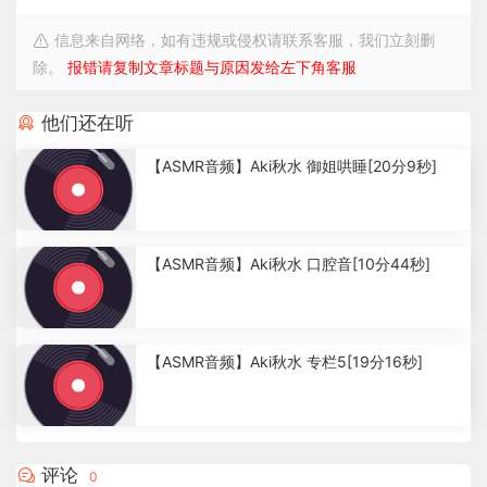
信息来自网络，如有违规或侵权请联系客服，我们立刻删
除。
报错请复制文章标题与原因发给左下角客服
他们还在听
【ASMR音频】Aki秋水 御姐哄睡[20分9秒]
7
.
【ASMR音频】Aki秋水 口腔音[10分44秒]
2
7
k
3
.
【ASMR音频】Aki秋水 专栏5[19分16秒]
4
k
3
.
3
评论
0
9