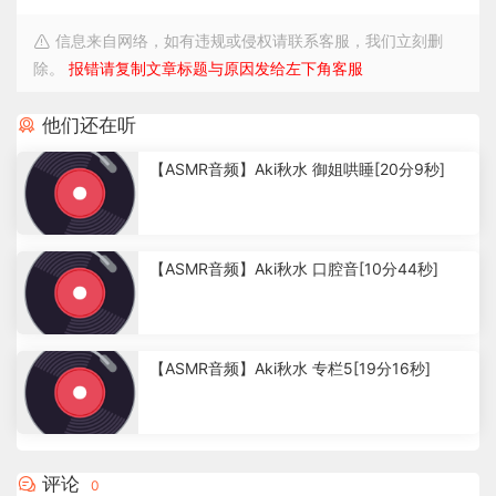
信息来自网络，如有违规或侵权请联系客服，我们立刻删
除。
报错请复制文章标题与原因发给左下角客服
他们还在听
【ASMR音频】Aki秋水 御姐哄睡[20分9秒]
7
.
【ASMR音频】Aki秋水 口腔音[10分44秒]
2
7
k
3
.
【ASMR音频】Aki秋水 专栏5[19分16秒]
4
k
3
.
3
评论
0
9