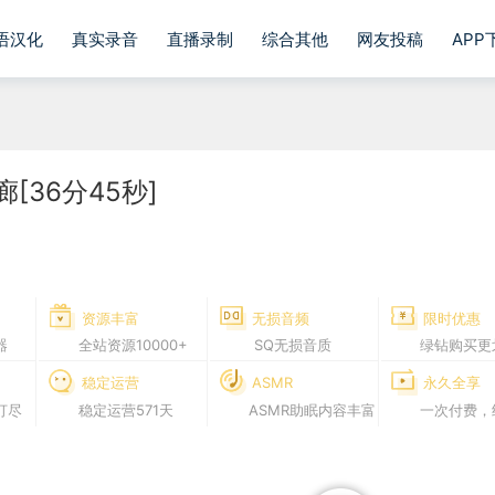
语汉化
真实录音
直播录制
综合其他
网友投稿
APP
[36分45秒]
资源丰富
无损音频
限时优惠
器
全站资源10000+
SQ无损音质
绿钻购买更
稳定运营
ASMR
永久全享
打尽
稳定运营571天
ASMR助眠内容丰富
一次付费，