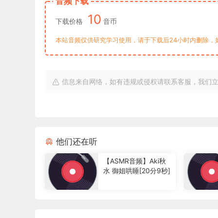
音频下载
10
下载价格
音币
本站音频仅供研究学习使用，请于下载后24小时内删除，
信息来自网络，如有违规或侵权请联系客服，我们
他们还在听
【ASMR音频】Aki秋
水 御姐哄睡[20分9秒]
2
0
2
2