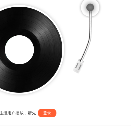
注册用户播放，请先
登录