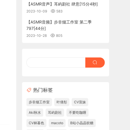
【ASMR音声】耳屿剧社 肆意[15分4秒]
2023-10-09
583
【ASMR音频】步非烟工作室 第二季
797[44分]
2023-10-28
805
热门标签
步非烟工作室
叶倩彤
CV宣妹
Aki秋水
耳屿剧社
不要吃咖喱
CV林暮色
macoto
B站小晶晶软糖