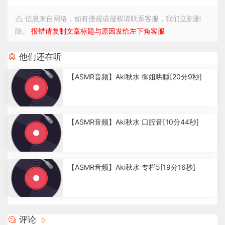
信息来自网络，如有违规或侵权请联系客服，我们立刻删
除。
报错请复制文章标题与原因发给左下角客服
他们还在听
【ASMR音频】Aki秋水 御姐哄睡[20分9秒]
7
.
【ASMR音频】Aki秋水 口腔音[10分44秒]
2
7
k
3
.
【ASMR音频】Aki秋水 专栏5[19分16秒]
4
k
3
.
3
评论
0
9