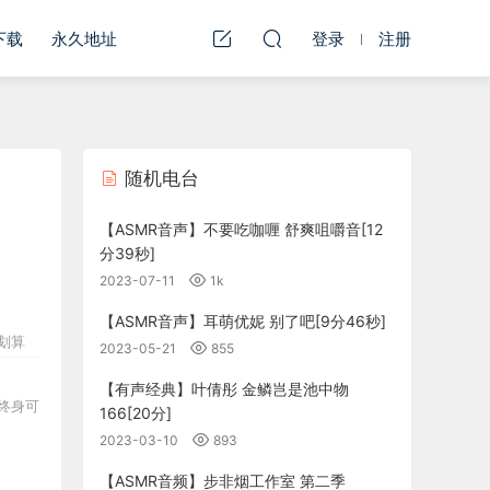
下载
永久地址
登录
注册
随机电台
【ASMR音声】不要吃咖喱 舒爽咀嚼音[12
分39秒]
2023-07-11
1k
【ASMR音声】耳萌优妮 别了吧[9分46秒]
划算
2023-05-21
855
【有声经典】叶倩彤 金鳞岂是池中物
终身可用
166[20分]
2023-03-10
893
【ASMR音频】步非烟工作室 第二季