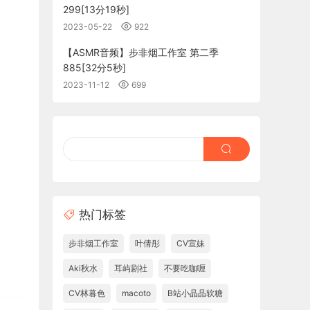
299[13分19秒]
2023-05-22
922
【ASMR音频】步非烟工作室 第二季
885[32分5秒]
2023-11-12
699
热门标签
步非烟工作室
叶倩彤
CV宣妹
Aki秋水
耳屿剧社
不要吃咖喱
CV林暮色
macoto
B站小晶晶软糖