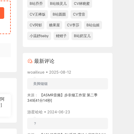
B站乔乔
B站烛灵儿
CV林晓蜜
CV王稀饭
B站圆圆
CV雪音
CV阿郁
糖果屋
CV李莎
B站仙姬
小温妤baby
鲤鲤子
B站奶宝儿
最新评论
woailixue • 2025-08-12
美脚烟烟
来源：
【ASMR音频】步非烟工作室 第二季
V阿
349[41分14秒]
]
游星哈哈 • 2024-06-23
？