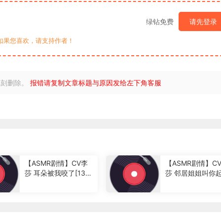
绿钻免费
请先登录
如果您喜欢，请支持作者！
立刻删除。
报错请复制文章标题与原因发给左下角客服
【ASMR剧情】CV李
【ASMR剧情】C
莎 耳朵被我咬了[13分
莎 邻居姐姐叫你
52秒]
[19分58秒]
2
2
0
0
2
2
2
2