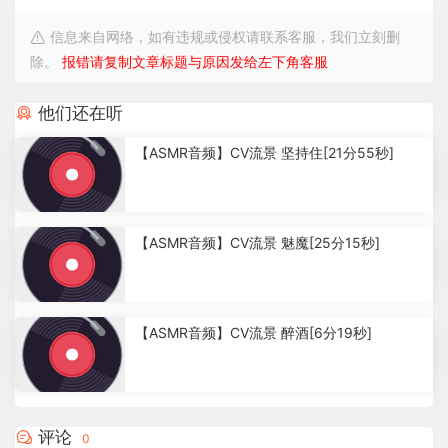
信息来自网络，如有违规或侵权请联系客服，我们立刻删
除。
报错请复制文章标题与原因发给左下角客服
他们还在听
【ASMR音频】CV流景 坚持住[21分55秒]
3
.
【ASMR音频】CV流景 魅魔[25分15秒]
3
2
k
2
.
【ASMR音频】CV流景 醉酒[6分19秒]
9
9
k
1
.
8
评论
0
9