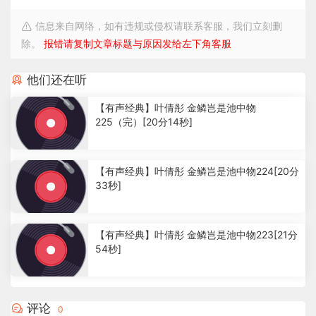
信息来自网络，如有违规或侵权请联系客服，我们立刻删
除。
报错请复制文章标题与原因发给左下角客服
他们还在听
【有声经典】叶倩彤 金鳞岂是池中物
225（完）[20分14秒]
2
.
【有声经典】叶倩彤 金鳞岂是池中物224[20分
5
33秒]
2
k
1
.
【有声经典】叶倩彤 金鳞岂是池中物223[21分
4
54秒]
4
k
1
.
1
评论
0
9