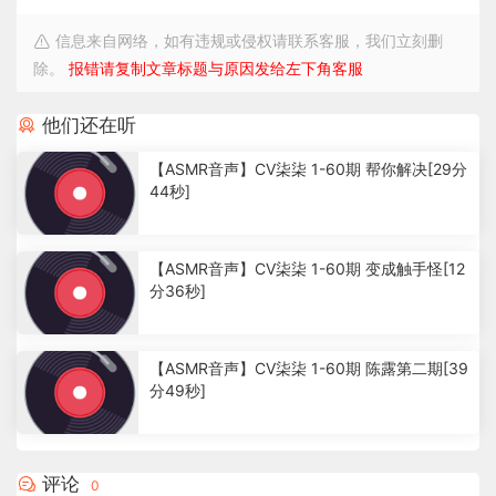
信息来自网络，如有违规或侵权请联系客服，我们立刻删
除。
报错请复制文章标题与原因发给左下角客服
他们还在听
【ASMR音声】CV柒柒 1-60期 帮你解决[29分
44秒]
8
.
【ASMR音声】CV柒柒 1-60期 变成触手怪[12
0
分36秒]
3
k
3
.
【ASMR音声】CV柒柒 1-60期 陈露第二期[39
9
分49秒]
4
k
3
.
9
评论
0
1