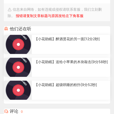
信息来自网络，如有违规或侵权请联系客服，我们立刻删
除。
报错请复制文章标题与原因发给左下角客服
他们还在听
【小花助眠】醉酒贤花的另一面[12分2秒]
1
.
【小花助眠】送给小苹果的木块敲击[9分58秒]
5
9
k
1
.
【小花助眠】超级哄睡的粉扑[9分52秒]
1
7
k
1
.
1
评论
0
7