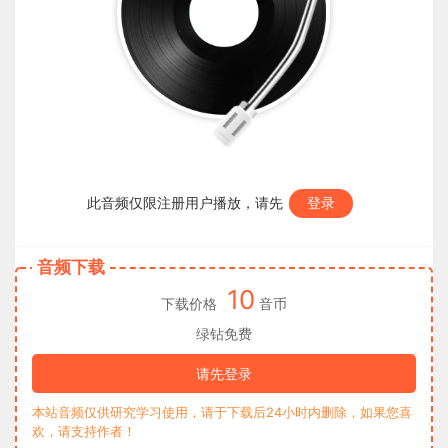
此音频仅限注册用户播放，请先
登录
音频下载
10
下载价格
音币
绿钻免费
请先登录
本站音频仅供研究学习使用，请于下载后24小时内删除，如果您喜
欢，请支持作者！