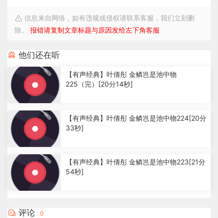
信息来自网络，如有违规或侵权请联系客服，我们立刻删
除。
报错请复制文章标题与原因发给左下角客服
他们还在听
【有声经典】叶倩彤 金鳞岂是池中物
225（完）[20分14秒]
2
.
【有声经典】叶倩彤 金鳞岂是池中物224[20分
5
33秒]
2
k
1
.
【有声经典】叶倩彤 金鳞岂是池中物223[21分
4
54秒]
4
k
1
.
1
评论
0
9