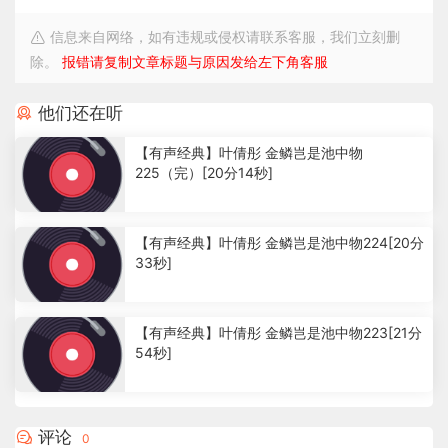
信息来自网络，如有违规或侵权请联系客服，我们立刻删
除。
报错请复制文章标题与原因发给左下角客服
他们还在听
【有声经典】叶倩彤 金鳞岂是池中物
225（完）[20分14秒]
2
.
【有声经典】叶倩彤 金鳞岂是池中物224[20分
5
33秒]
2
k
1
.
【有声经典】叶倩彤 金鳞岂是池中物223[21分
4
54秒]
4
k
1
.
1
评论
0
9