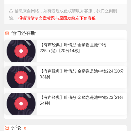
信息来自网络，如有违规或侵权请联系客服，我们立刻删
除。
报错请复制文章标题与原因发给左下角客服
他们还在听
【有声经典】叶倩彤 金鳞岂是池中物
225（完）[20分14秒]
2
.
【有声经典】叶倩彤 金鳞岂是池中物224[20分
5
33秒]
2
k
1
.
【有声经典】叶倩彤 金鳞岂是池中物223[21分
4
54秒]
4
k
1
.
1
评论
0
9