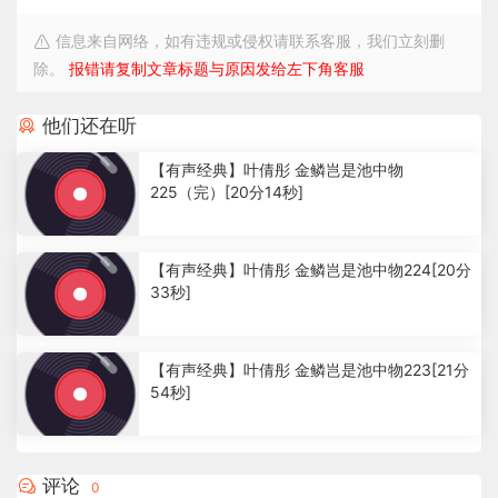
信息来自网络，如有违规或侵权请联系客服，我们立刻删
除。
报错请复制文章标题与原因发给左下角客服
他们还在听
【有声经典】叶倩彤 金鳞岂是池中物
225（完）[20分14秒]
2
.
【有声经典】叶倩彤 金鳞岂是池中物224[20分
5
33秒]
2
k
1
.
【有声经典】叶倩彤 金鳞岂是池中物223[21分
4
54秒]
4
k
1
.
1
评论
0
9