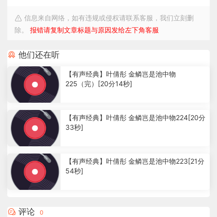
信息来自网络，如有违规或侵权请联系客服，我们立刻删
除。
报错请复制文章标题与原因发给左下角客服
他们还在听
【有声经典】叶倩彤 金鳞岂是池中物
225（完）[20分14秒]
2
.
【有声经典】叶倩彤 金鳞岂是池中物224[20分
5
33秒]
3
k
1
.
【有声经典】叶倩彤 金鳞岂是池中物223[21分
4
54秒]
4
k
1
.
1
评论
0
9