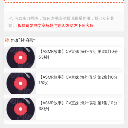
信息来自网络，如有违规或侵权请联系客服，我们立刻删
除。
报错请复制文章标题与原因发给左下角客服
他们还在听
【ASMR故事】CV宣妹 海外假期 第3集[10分
53秒]
2
.
【ASMR故事】CV宣妹 海外假期 第2集[10分
3
18秒]
9
k
1
.
【ASMR故事】CV宣妹 海外假期 第1集[10分
2
38秒]
1
k
1
.