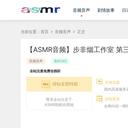
音频音声
剧情故事
日
当前位置：
首页
音频音声
正文
【ASMR音频】步非烟工作室 第三季 
音频音声
收听583
全站注册免费在线听
光速加载
绿钻全部特权
国内高速服务
持续更新
尊享全站任意下
ASMR助眠你我他
全网内容一网