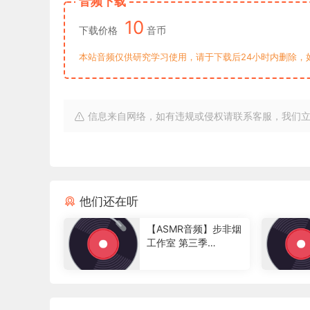
音频下载
10
下载价格
音币
本站音频仅供研究学习使用，请于下载后24小时内删除，
信息来自网络，如有违规或侵权请联系客服，我们
他们还在听
【ASMR音频】步非烟
工作室 第三季
A310[47分52秒]
2
0
2
4