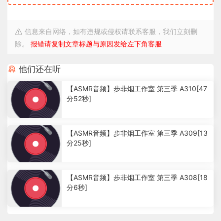
信息来自网络，如有违规或侵权请联系客服，我们立刻删
除。
报错请复制文章标题与原因发给左下角客服
他们还在听
【ASMR音频】步非烟工作室 第三季 A310[47
分52秒]
2
.
【ASMR音频】步非烟工作室 第三季 A309[13
3
分25秒]
6
w
7
.
【ASMR音频】步非烟工作室 第三季 A308[18
4
分6秒]
5
k
4
.