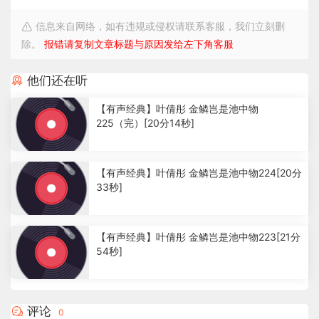
信息来自网络，如有违规或侵权请联系客服，我们立刻删
除。
报错请复制文章标题与原因发给左下角客服
他们还在听
【有声经典】叶倩彤 金鳞岂是池中物
225（完）[20分14秒]
2
.
【有声经典】叶倩彤 金鳞岂是池中物224[20分
5
33秒]
3
k
1
.
【有声经典】叶倩彤 金鳞岂是池中物223[21分
4
54秒]
4
k
1
.
1
评论
0
9