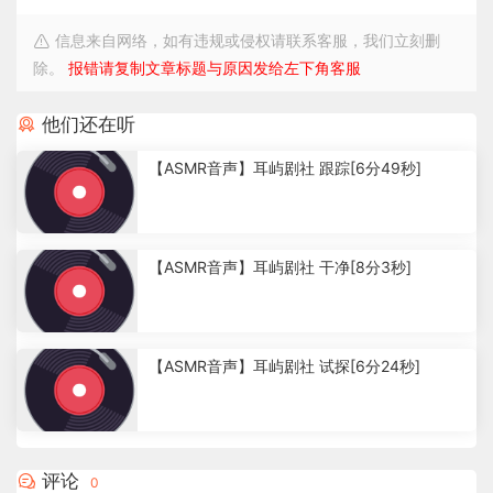
信息来自网络，如有违规或侵权请联系客服，我们立刻删
除。
报错请复制文章标题与原因发给左下角客服
他们还在听
【ASMR音声】耳屿剧社 跟踪[6分49秒]
1
.
【ASMR音声】耳屿剧社 干净[8分3秒]
0
9
k
6
5
【ASMR音声】耳屿剧社 试探[6分24秒]
5
5
8
9
评论
0