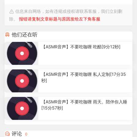
信息来自网络，如有违规或侵权请联系客服，我们立刻删
除。
报错请复制文章标题与原因发给左下角客服
他们还在听
【ASMR音声】不要吃咖喱 吃醋[9分12秒]
2
.
【ASMR音声】不要吃咖喱 私人定制[17分35
5
秒]
4
k
2
.
【ASMR音声】不要吃咖喱 雨天。陪伴你入睡
2
[15分57秒]
5
k
1
.
1
评论
0
5